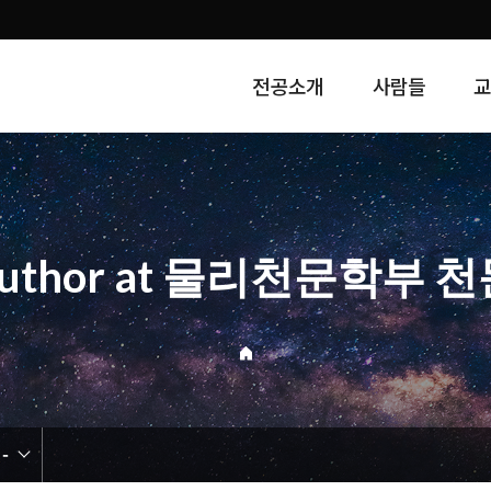
전공소개
사람들
uthor at 물리천문학부 
-