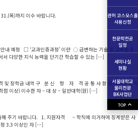
2026. 12. 31.(목)까지 이수 바랍니다. 가. 교육대
관허 코스모스홀
사용신청
천문학전공
일정
안내 예정 □ ‘교과인증과정’ 이란 〇 급변하는 기술 및 교육환경
서 다양한 지식 능력을 단기간 학습할 수 있는 […]
세미나실
현황
서울대학교
 및 장학금 내역 구 분 신 청 자 격 공 통 사 항 성적우수 장 학
물리천문
 이상) 이수한 자 – 대 상 – 일반대학(원) […]
BK사업단
TOP
출해 주기 바랍니다. 1. 지원자격 – 학칙에 의거하여 징계받은 사
3.3 이상인 자 […]