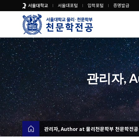
바
서울대학교
서울대포털
입학포털
증명발급
로
가
기
메
뉴
관리자, A
관리자, Author at 물리천문학부 천문학전공 