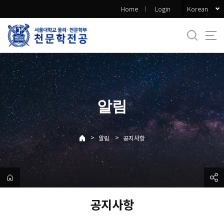
바
Korean
Home
Login
로
가
기
메
뉴
알림
>
>
알림
공지사항
공지사항