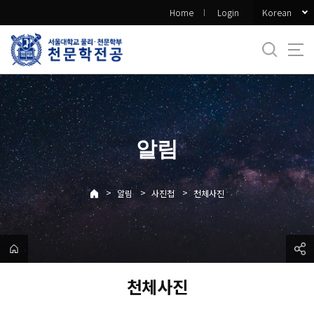
바
Korean
Home
Login
로
가
기
메
뉴
알림
>
>
>
알림
사진첩
천체사진
천체사진