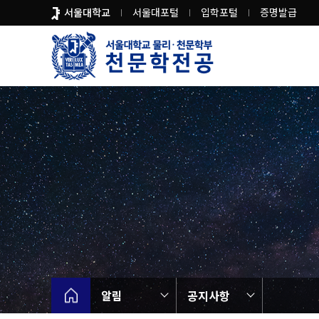
바
서울대학교
서울대포털
입학포털
증명발급
로
가
기
메
뉴
알림
공지사항