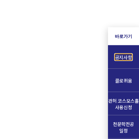
바로가기
공지사항
콜로퀴움
관허 코스모스홀
사용신청
천문학전공
일정