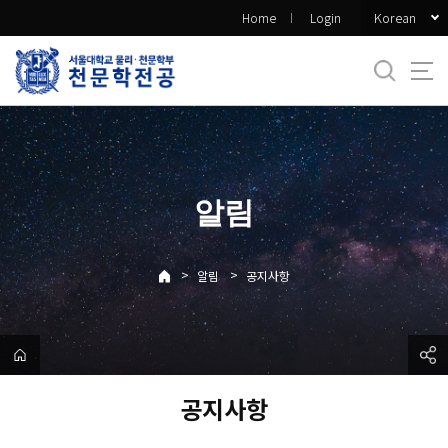
바
Korean
Home
Login
로
가
기
메
뉴
알림
>
>
알림
공지사항
공지사항