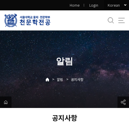
바
Korean
Home
Login
로
가
기
메
뉴
알림
>
>
알림
공지사항
공지사항