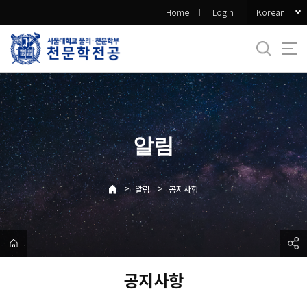
바
Korean
Home
Login
로
가
기
메
뉴
알림
>
>
알림
공지사항
공지사항