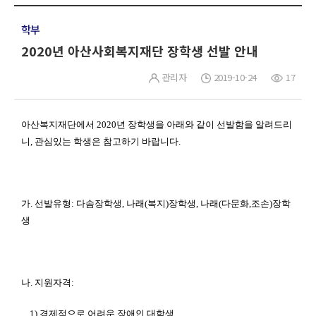
학부
2020년 아산사회복지재단 장학생 선발 안내
관리자
2019-10-24
17
아산복지재단에서 2020
년 장학생을 아래와 같이 선발함을 알려드리
니
,
관심있는 학생은 참고하기 바랍니다
.
가.
선발유형
:
다솜장학생
,
나래
(
복지
)
장학생
,
나래
(
다문화
,
조손
)
장학
생
나.
지원자격
:
1)
경제적으로 어려운 장애인 대학생