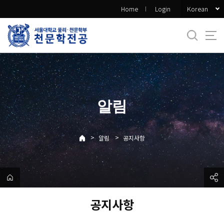
바
Korean
Home
Login
로
가
기
메
뉴
알림
>
>
알림
공지사항
공지사항