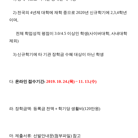
2)
전국의 4
년제 대학에 재학 중으로
2020
년 신규학기에
2,3,4
학년
이며
,
전체 학업성적 평점이 3.0/4.5
이상인 학생
(
사이버대학
,
사내대학
제외
)
3)
신규학기에 타 기관 장학금 수혜 대상이 아닌 학생
다.
온라인 접수기간
:
2019. 10. 24.(
목) ~ 11. 13.(
수
)
라.
장학금액
:
등록금 전액＋학기당 생활비
(120
만원
)
마.
제출서류
:
선발안내문
(
첨부파일
)
참고