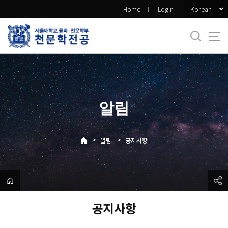
바
Korean
Home
Login
로
가
기
메
뉴
알림
>
>
알림
공지사항
공지사항