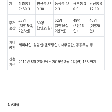
지
장충동1
연산동 58
농성동 45
용두동 3
남산동 9
가 50-3
9-30
2-3
0-9
12-10
55명
52명
48명
40명
주거
50명
(3인15실,
(3인16실,
(3인16
(2인20
공간
(2인25실)
2인5실)
2인2실)
실)
실)
기타
세미나실, 상담실(멘토링실), 사무공간, 공용주방 등
공간
신청
2019년 8월 2일(금) ~ 2019년 8월 9일(금) 18시까지
기간