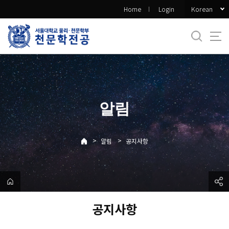
바
Korean
Home
Login
로
가
기
메
뉴
알림
>
>
알림
공지사항
공지사항