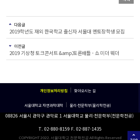
다음글
2019학년도 재외 한국학교 출신자 서울대 멘토장학생 모집
이전글
2019 기상청 토크콘서트 &amp;토론배틀 - 쇼 미더 웨더
개인정보처리방침
찾아오시는 길
서울대학교 자연과학대학
물리·천문학부(물리학전공)
08826 서울시 관악구 관악로 1 서울대학교 물리·천문학부(천문학전공)
T. 02-880-8159 F. 02-887-1435
COPYRIGHT 2022. 서울대학교 천문학전공 All Rights Reserved
TOP