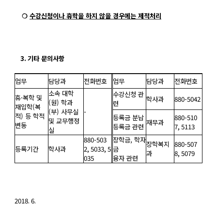
❍
수강신청이나 휴학을 하지 않을 경우에는 제적처리
3.
기타 문의사항
업무
담당과
전화번호
업무
담당과
전화번호
소속 대학
수강신청 관
휴·복학 및
학사과
880-5042
(
원
)
학과
련
재입학(
복
(
부
)
사무실
-
적
)
등 학적
등록금 분납
880-510
및 교무행정
재무과
변동
등록금 관련
7, 5113
실
880-503
장학금,
학자
장학복지
880-507
등록기간
학사과
2, 5033, 5
금
과
8, 5079
035
융자 관련
2018. 6.