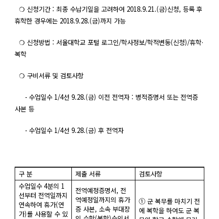
❍
신청기간 :
최종 수납기일을 고려하여
2018.9.21.(
금
)
신청
,
등록 후
휴학한 경우에는
2018.9.28.(
금
)
까지 가능
❍
신청방법 :
서울대학교 포털 로그인
/
학사정보
/
학적변동
(
신청
)/
휴학
‧
복학
❍
구비서류 및 검토사항
-
수업일수 1/4
선
9.28.(
금
)
이전 전역자
:
병적증명서 또는 전역증
사본 등
-
수업일수 1/4
선
9.28.(
금
)
후 전역자
구 분
제출 서류
검토사항
수업일수 4
분의
1
전역예정증명서,
전
선부터 전역일까지
역예정일까지의 휴가
① 군 복무를 마치기 전
연속하여 휴가
(
연
증 사본
,
소속 부대장
에 복학을 하여도 군 복
가
)
를 사용할 수 있
의 수학
(
복학
)
승인서