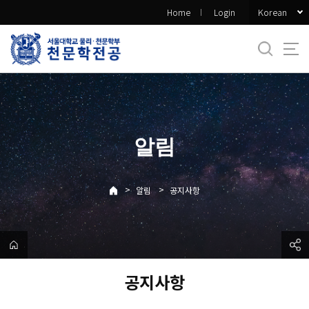
바
Korean
Home
Login
로
가
기
메
뉴
알림
>
>
알림
공지사항
공지사항