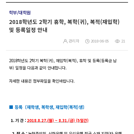
학부/대학원
2018학년도 2학기 휴학, 복학(귀), 복적(재입학)
및 등록일정 안내
관리자
2018-06-05
21
2018
학년도 2
학기 복학
(
귀
),
재입학
(
복적
),
휴학 및 등록
(
등록금 납
부
)
일정을 다음과 같이 안내합니다
.
자세한 내용은 첨부파일을 확인바랍니다
.
■ 등록〔재학생, 복학생, 재입학(복적)생〕
1.
기 간 :
2018.8.27.(
월) ~ 8.31.(금) (5일간)
2.
장 소 :
농협중앙회,
신한은행 및 우리은행 전국 소재 지점
(
타 은행