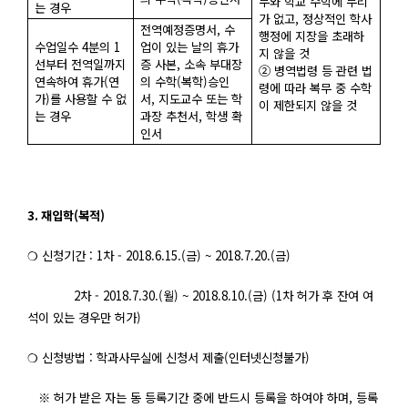
무와 학교 수학에 무리
는 경우
가 없고,
정상적인 학사
전역예정증명서,
수
행정에 지장을 초래하
수업일수 4
분의
1
업이 있는 날의 휴가
지 않을 것
선부터 전역일까지
증 사본
,
소속 부대장
② 병역법령 등 관련 법
연속하여 휴가
(
연
의 수학
(
복학
)
승인
령에 따라 복무 중 수학
가
)
를 사용할 수 없
서
,
지도교수 또는 학
이 제한되지 않을 것
는 경우
과장 추천서
,
학생 확
인서
3.
재입학(
복적
)
❍
신청기간 : 1
차
- 2018.6.15.(
금
) ~ 2018.7.20.(
금
)
2
차 - 2018.7.30.(
월
) ~ 2018.8.10.(
금
) (1
차 허가 후 잔여 여
석이 있는 경우만 허가
)
❍
신청방법 :
학과사무실에 신청서 제출
(
인터넷신청불가
)
※ 허가 받은 자는 동 등록기간 중에 반드시 등록을 하여야 하며,
등록