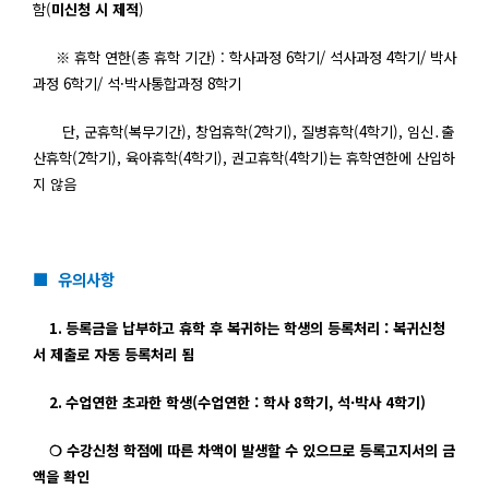
함
(
미신청 시 제적
)
※
휴학 연한(
총 휴학 기간
) :
학사과정
6
학기
/
석사과정
4
학기
/
박사
과정
6
학기
/
석·박사통합과정
8
학기
단,
군휴학
(
복무기간
),
창업휴학
(2
학기
),
질병휴학
(4
학기
),
임신
․
출
산휴학(2
학기
),
육아휴학
(4
학기
),
권고휴학
(4
학기
)
는 휴학연한에 산입하
지 않음
■ 유의사항
1.
등록금을 납부하고 휴학 후 복귀하는 학생의 등록처리 :
복귀신청
서 제출로 자동 등록처리 됨
2.
수업연한 초과한 학생(
수업연한
:
학사
8
학기
,
석·박사
4
학기
)
❍
수강신청 학점에 따른 차액이 발생할 수 있으므로 등록고지서의 금
액을 확인