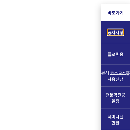
바로가기
공지사항
콜로퀴움
관허 코스모스홀
사용신청
천문학전공
일정
세미나실
현황