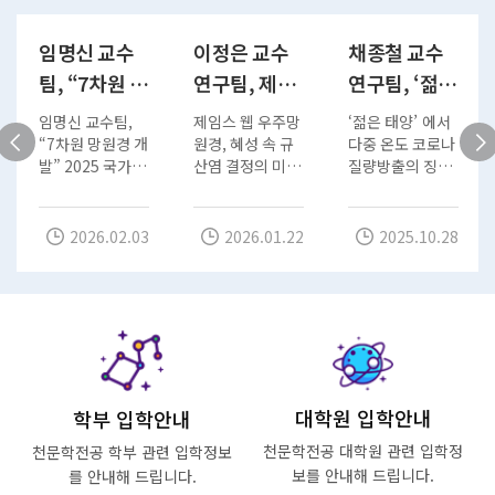
임명신 교수
이정은 교수
채종철 교수
팀, “7차원 망
연구팀, 제임
연구팀, ‘젊은
원경 개발”
스 웹 우주망
태양’에서 다
임명신 교수팀,
제임스 웹 우주망
‘젊은 태양’ 에서
2025 국가연
원경, 혜성 속
중 온도 코로
“7차원 망원경 개
원경, 혜성 속 규
다중 온도 코로나
발” 2025 국가연
산염 결정의 미스
질량방출의 징후
구개발 우수
규산염 결정
나질량방출의
구개발 우수성과
터리를 풀다. – 폭
발견! – ‘젊은 태
성과 100선
의 미스터리
징후 발견!
100선 선정, 시상
발하는 태아별이
양’에서 과거 태
식 개최 과학기
일으키는 규산염
양폭풍의 단서를
선정, 시상식
를 풀다.
2026.02.03
2026.01.22
2025.10.28
술정보통신부는
결정화 – □ 연
찾다. – □ 연구
개최
‘2025년 국가연
구필요성 혜성에
필요성 과학자들
구개발 우수성과
서 발견되는 결정
은 태양이 내뿜
100선’ 시상식을
질…
는…
2026년…
대학원 입학안내
학부 입학안내
천문학전공 대학원 관련
입학정
천문학전공 학부 관련
입학정보
보를 안내해 드립니다.
를 안내해 드립니다.