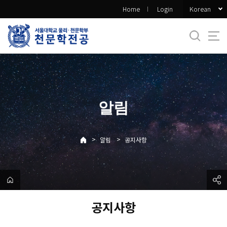
바
Korean
Home
Login
로
가
기
메
뉴
알림
>
>
알림
공지사항
공지사항