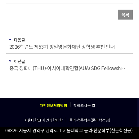
목록
다음글
2026학년도 제53기 방일영문화재단 장학생 추천 안내
이전글
중국 칭화대(THU)-아시아대학연합(AUA) SDG Fellowship 프로그램 연구활동지원금 신청 안내
개인정보처리방침
찾아오시는 길
서울대학교 자연과학대학
물리·천문학부(물리학전공)
08826 서울시 관악구 관악로 1 서울대학교 물리·천문학부(천문학전공)