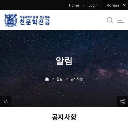
바
Korean
Home
Login
로
가
기
메
뉴
알림
>
>
알림
공지사항
공지사항