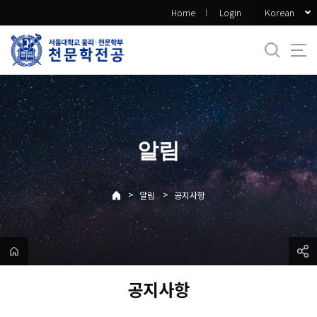
바
Korean
Home
Login
로
가
기
메
뉴
알림
>
>
알림
공지사항
공지사항