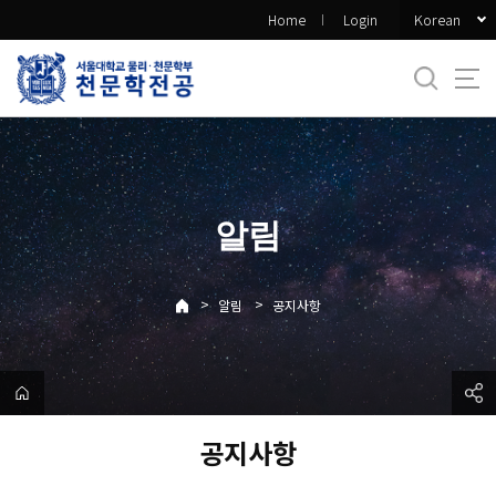
바
Korean
Home
Login
로
가
기
메
뉴
알림
>
>
알림
공지사항
공지사항