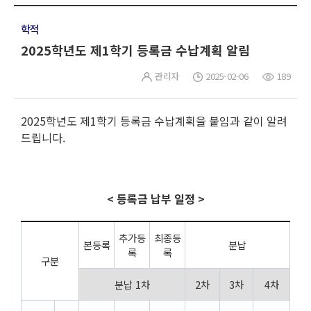
학적
2025학년도 제1학기 등록금 수납계획 알림
관리자
2025-02-06
189
2025학년도 제1학기 등록금 수납계획을 붙임과 같이 알려
드립니다.
< 등록금 납부 일정 >
추가등
최종등
본등록
분납
록
록
구분
분납 1차
2차
3차
4차