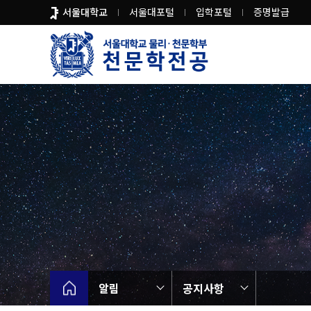
바
서울대학교
서울대포털
입학포털
증명발급
로
가
기
메
뉴
알림
공지사항