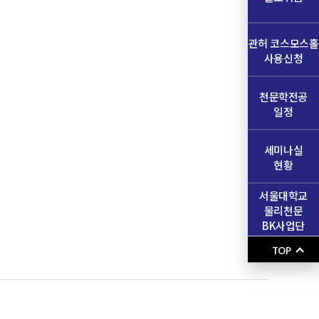
관허 코스모스홀
사용신청
천문학전공
일정
세미나실
현황
서울대학교
물리천문
BK사업단
TOP