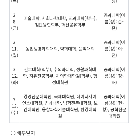
(목)
성)
3.
공과대학(이
미술대학, 사회과학대학, 의과대학(학부),
8.
름(성): 손~
첨단융합학부, 혁신공유학부
(금)
윤)
3.
공과대학(이
11.
농업생명과학대학, 약학대학, 음악대학
름(성): 이~
(월)
전)
3.
간호대학(학부), 수의과대학, 생활과학대
공과대학(이
12.
학, 자유전공학부, 치의학대학원(학부), 행
름(성): 정~
(화)
정대학원
허)
경영전문대학원, 국제대학원, 데이터사이
공과대학(이
3.
언스대학원, 법과대학, 법학전문대학원, 보
름(성): 현~
13.
건대학원, 융합과학기술대학원, 환경대학
황), 공학전문
(수)
원
대학원
○ 배부일자