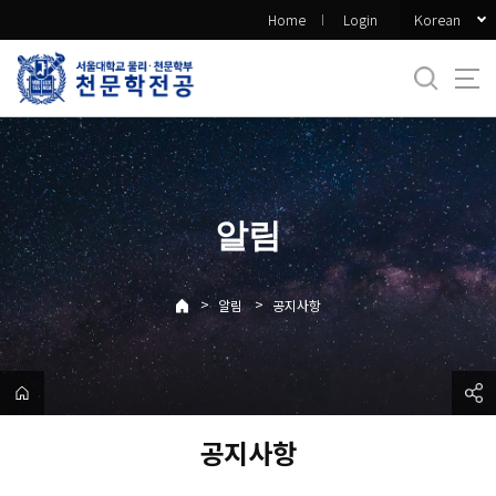
바
Korean
Home
Login
로
가
기
메
뉴
알림
>
>
알림
공지사항
공지사항