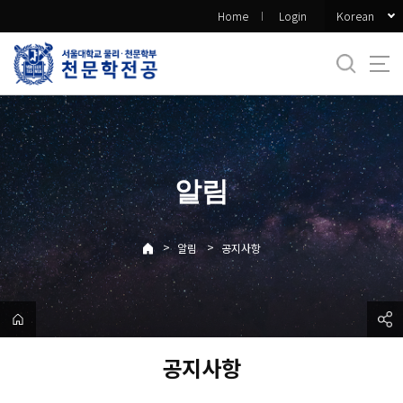
바
Korean
Home
Login
로
가
기
메
뉴
알림
>
>
알림
공지사항
공지사항