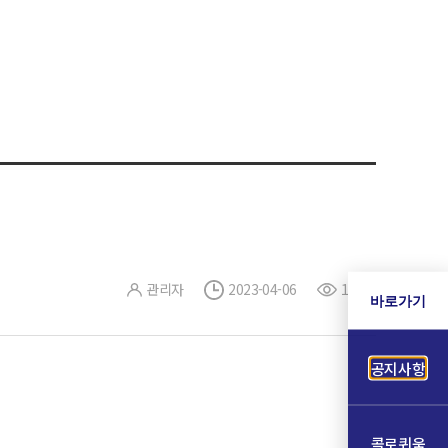
관리자
2023-04-06
19
바로가기
공지사항
콜로퀴움