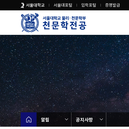
바
서울대학교
서울대포털
입학포털
증명발급
로
가
기
메
뉴
알림
공지사항