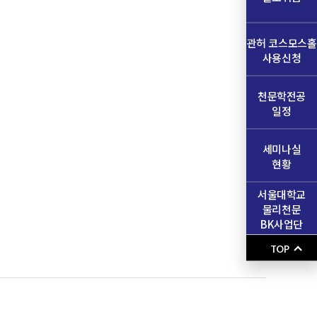
관허 코스모스홀
사용신청
천문학전공
일정
세미나실
현황
서울대학교
물리천문
BK사업단
TOP