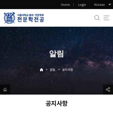
바
Korean
Home
Login
로
가
기
메
뉴
알림
>
>
알림
공지사항
공지사항