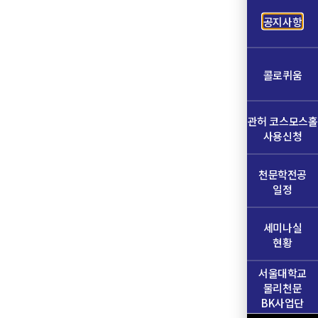
공지사항
콜로퀴움
관허 코스모스홀
사용신청
천문학전공
일정
세미나실
현황
서울대학교
물리천문
BK사업단