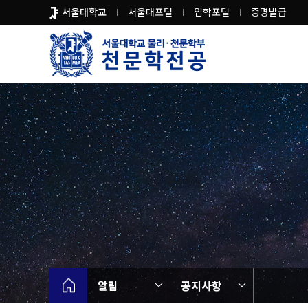
바
서울대학교
서울대포털
입학포털
증명발급
로
가
기
메
뉴
알림
공지사항