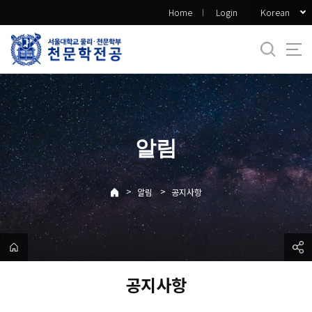
바
Korean
Home
Login
로
가
기
메
뉴
알림
>
>
알림
공지사항
공지사항