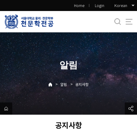
바
Korean
Home
Login
로
가
기
메
뉴
알림
>
>
알림
공지사항
공지사항