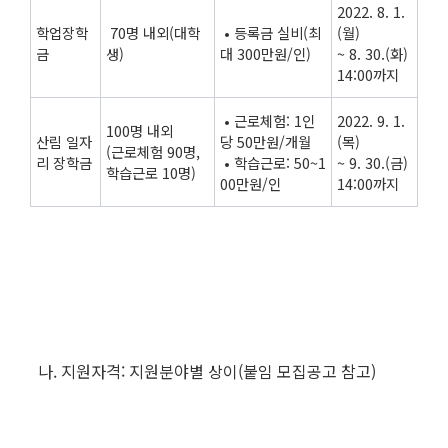
2022. 8. 1.
학업장학
70명 내외(대학
• 등록금 실비(최
(월)
금
생)
대 300만원/인)
~ 8. 30.(화)
14:00까지
• 근로체험: 1인
2022. 9. 1.
100명 내외
산림 일자
당 50만원/개월
(목)
(근로체험 90명,
리 장학금
• 학습근로: 50~1
~ 9. 30.(금)
학습근로 10명)
00만원/인
14:00까지
나. 지원자격: 지원분야별 상이(붙임 모집공고 참고)