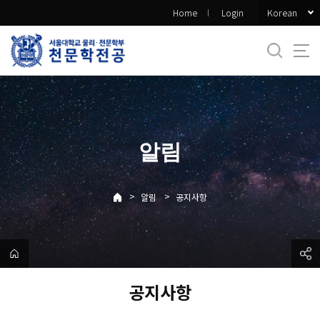
바
Korean
Home
Login
로
가
기
메
뉴
알림
>
>
알림
공지사항
공지사항