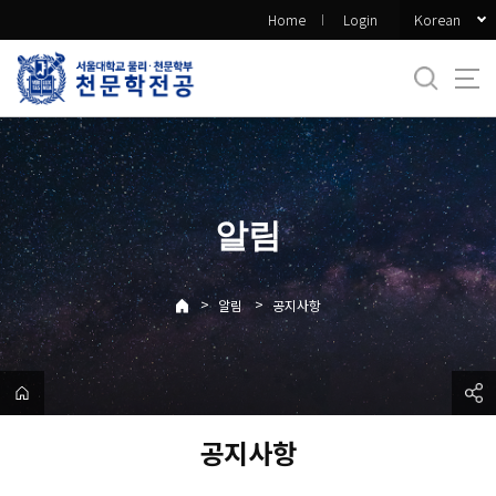
바
Korean
Home
Login
로
가
기
메
뉴
알림
>
>
알림
공지사항
공지사항