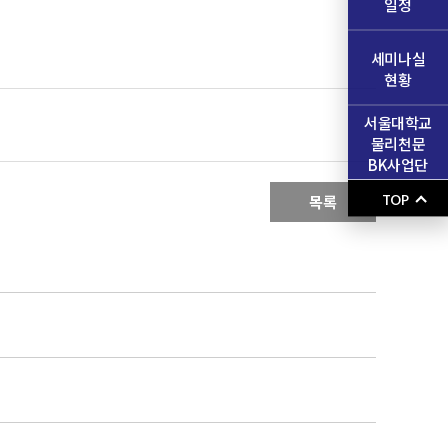
일정
세미나실
현황
서울대학교
물리천문
BK사업단
목록
TOP