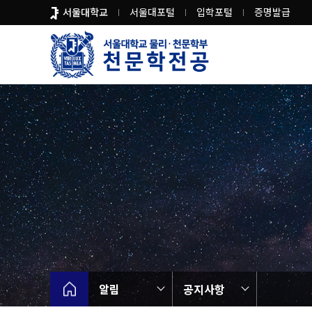
바
서울대학교
서울대포털
입학포털
증명발급
로
가
기
메
뉴
알림
공지사항