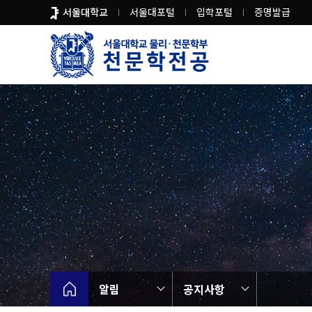
바
서울대학교
서울대포털
입학포털
증명발급
로
가
기
메
뉴
알림
공지사항