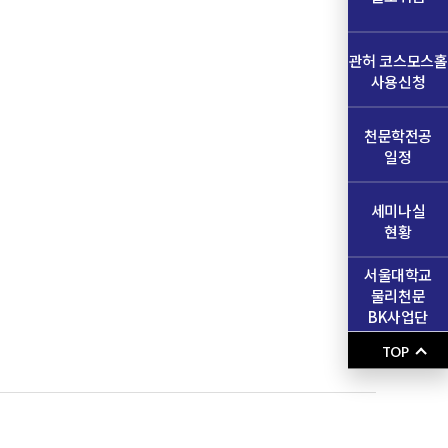
관허 코스모스홀
사용신청
천문학전공
일정
세미나실
현황
서울대학교
물리천문
BK사업단
TOP