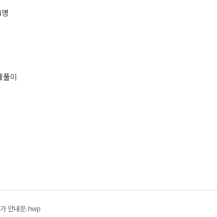
4명
 문제풀이
가 안내문.hwp