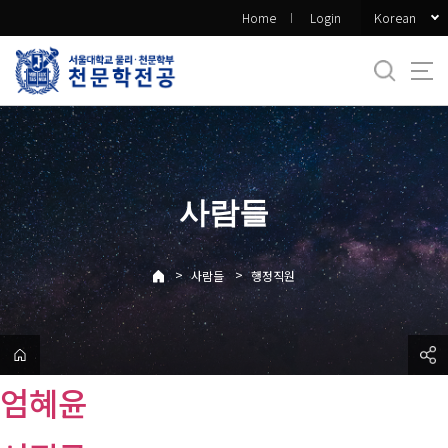
바
Korean
Home
Login
로
가
기
메
뉴
사람들
>
>
사람들
행정직원
엄혜윤