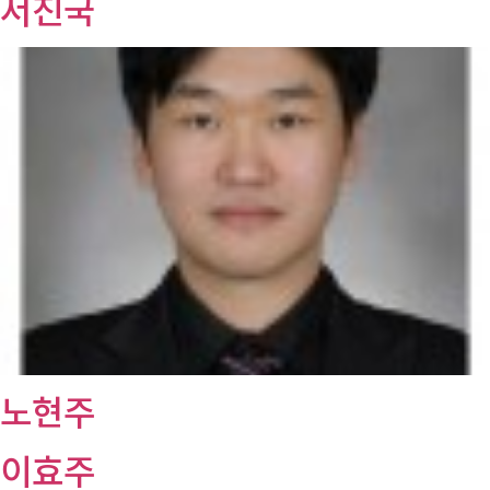
서진국
노현주
이효주