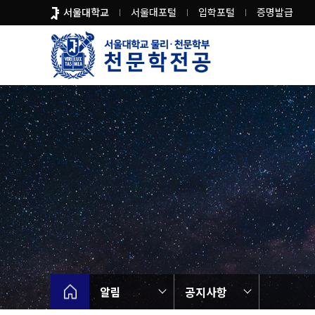
바
서울대학교
서울대포털
입학포털
증명발급
로
가
기
메
뉴
알림
공지사항