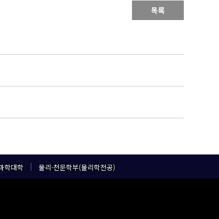
목록
과학대학
물리·천문학부(물리학전공)