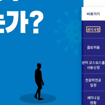
바로가기
공지사항
콜로퀴움
관허 코스모스홀
사용신청
천문학전공
일정
세미나실
현황