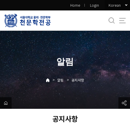
바
Korean
Home
Login
로
가
기
메
뉴
알림
>
>
알림
공지사항
공지사항