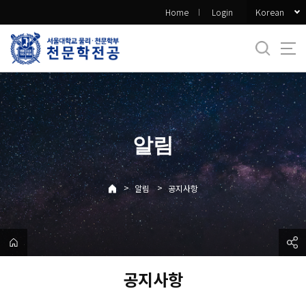
바
Korean
Home
Login
로
가
기
메
뉴
알림
>
>
알림
공지사항
공지사항