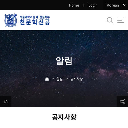
바
Korean
Home
Login
로
가
기
메
뉴
알림
>
>
알림
공지사항
공지사항