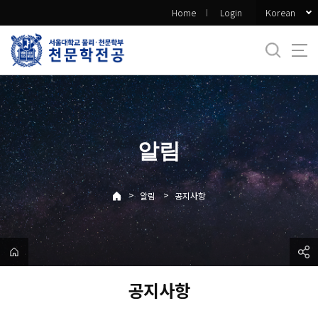
바
Korean
Home
Login
로
가
기
메
뉴
알림
>
>
알림
공지사항
공지사항