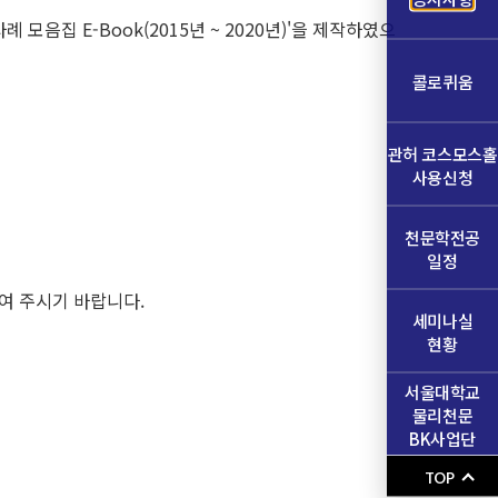
집 E-Book(2015년 ~ 2020년)'을 제작하였으
콜로퀴움
관허 코스모스홀
사용신청
천문학전공
일정
여 주시기 바랍니다.
세미나실
현황
서울대학교
물리천문
BK사업단
TOP