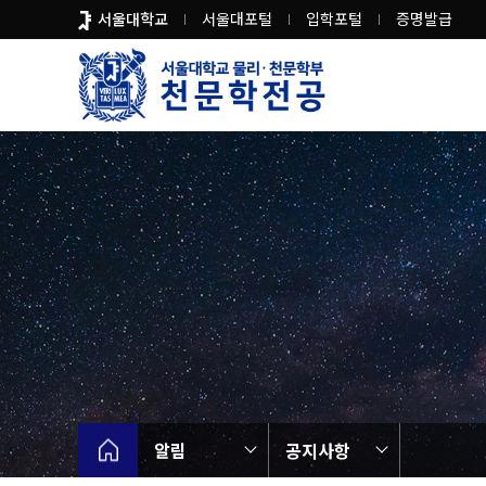
바
서울대학교
서울대포털
입학포털
증명발급
로
가
기
메
뉴
알림
공지사항