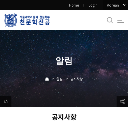
바
Korean
Home
Login
로
가
기
메
뉴
알림
>
>
알림
공지사항
공지사항