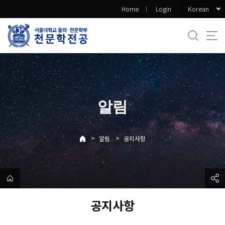
바
Korean
Home
Login
로
가
기
메
뉴
알림
>
>
알림
공지사항
공지사항