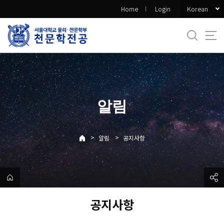
바
Korean
Home
Login
로
가
기
메
뉴
알림
>
>
알림
공지사항
공지사항