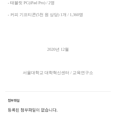
-
태블릿
PC(iPad Pro) / 2
명
-
커피 기프티콘
(5
천 원 상당
) 1
개
/ 1,360
명
2020
년
12
월
서울대학교 대학혁신센터
/
교육연구소
등록된 첨부파일이 없습니다.