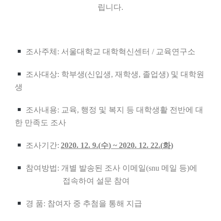
립니다
.
조사주체
:
서울대학교 대학혁신센터
/
교육연구소
조사대상
:
학부생
(
신입생
,
재학생
,
졸업생
)
및 대학원
생
조사내용
:
교육
,
행정 및 복지 등 대학생활 전반에 대
한 만족도 조사
조사기간
:
2020. 12. 9.(
수
) ~ 2020. 12. 22.(
화
)
참여방법
:
개별 발송된 조사 이메일
(snu
메일 등
)
에
접속하여 설문 참여
경 품
:
참여자 중 추첨을 통해 지급