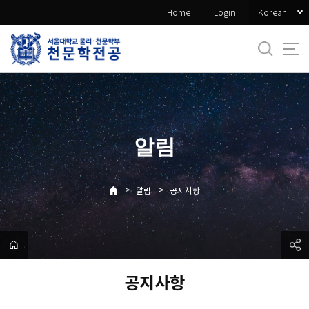
바
Korean
Home
Login
로
가
기
메
뉴
알림
>
>
알림
공지사항
공지사항