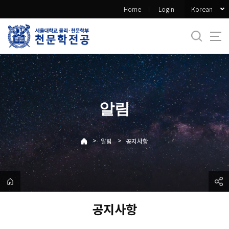
바
Korean
Home
Login
로
가
기
메
뉴
알림
>
>
알림
공지사항
공지사항