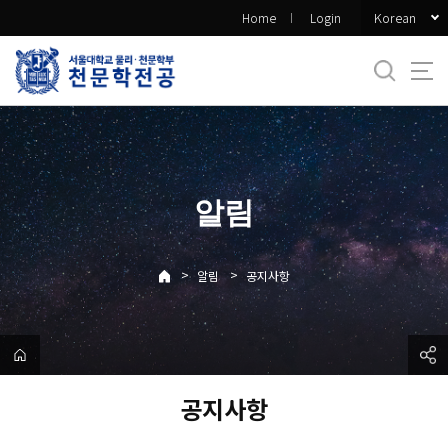
바
Korean
Home
Login
로
가
기
메
뉴
알림
>
>
알림
공지사항
공지사항