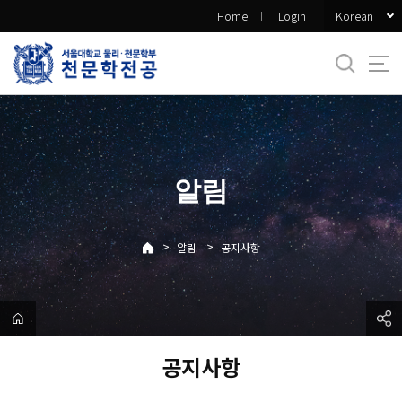
바
Korean
Home
Login
로
가
기
메
뉴
알림
>
>
알림
공지사항
공지사항