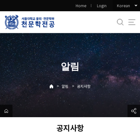
바
Korean
Home
Login
로
가
기
메
뉴
알림
>
>
알림
공지사항
공지사항