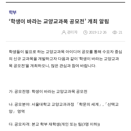
학부
‘학생이 바라는 교양교과목 공모전’ 개최 알림
관리자
2019-12-26
21
학생들이 필요로 하는 교양교과목 아이디어 공모를 통해 수요자 중심
의 신규 교과목을 개발하고자 다음과 같이 '
학생이 바라는 교양교과
목 공모전
'
을 개최하오니
,
많은 관심과 참여 바랍니다
.
가.
공모전명
:
학생이 바라는 교양교과목 공모전
나.
공모분야
:
서울대학교 교양교과과정 「학문의 세계」
,
「선택교
양」 영역
다.
공모자격
:
본교 학부 재학생
(
개인 또는 팀
(3
명 이하
))