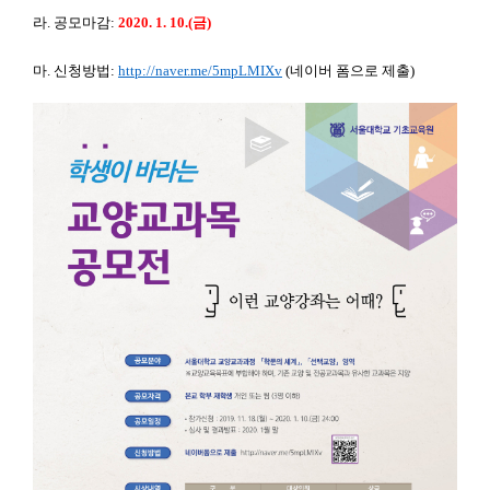
라.
공모마감
:
2020. 1. 10.(
금)
마.
신청방법
:
http://naver.me/5mpLMIXv
(
네이버 폼으로 제출
)