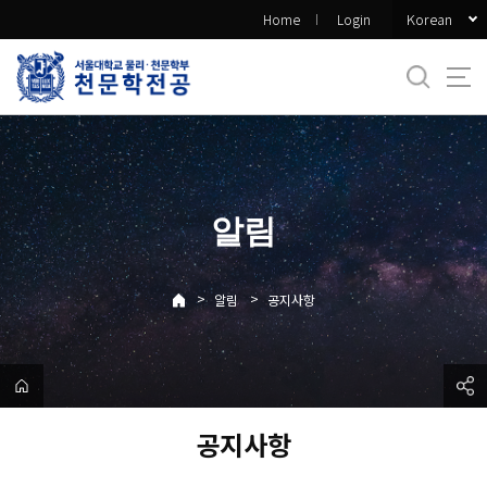
바
Korean
Home
Login
로
가
기
메
뉴
알림
>
>
알림
공지사항
공지사항