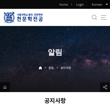
바
Korean
Home
Login
로
가
기
메
뉴
알림
>
>
알림
공지사항
공지사항