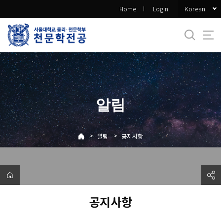
바
Korean
Home
Login
로
가
기
메
뉴
알림
>
>
알림
공지사항
공지사항