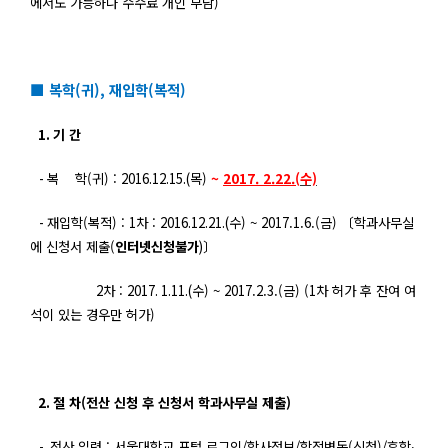
에서도 가능하나 수수료 개인 부담
)
■ 복학(귀), 재입학(복적)
1.
기 간
-
복
학
(
귀
) :
2016.12.15.(
목
)
~
2017. 2.22.(
수)
-
재입학(
복적
) : 1
차
:
2016.12.21.(
수) ~ 2017.1.6.(
금
)
〔학과사무실
에 신청서 제출(
인터넷신청불가
)
〕
2
차 :
2017. 1.11.(
수) ~ 2017.2.3.(
금
)
(1
차 허가 후 잔여 여
석이 있는 경우만 허가)
2.
절 차(
전산 신청 후 신청서 학과사무실 제출
)
-
전산 입력 :
서울대학교 포털 로그인
/
학사정보
/
학적변동
(
신청
)/
휴학
‧