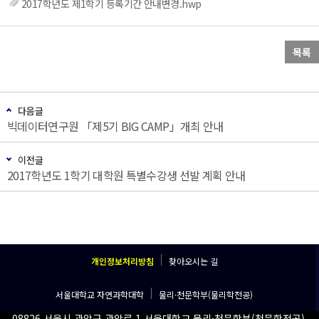
2017학년도 제1학기 등록기간 안내변경.hwp
목록
다음글
빅데이터연구원 「제5기 BIG CAMP」개최 안내
이전글
2017학년도 1학기 대학원 특별수강생 선발 계획 안내
개인정보처리방침
찾아오시는 길
서울대학교 자연과학대학
물리·천문학부(물리학전공)
08826 서울시 관악구 관악로 1 서울대학교 물리·천문학부(천문학전공)