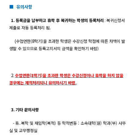
■ 유의사항
1.
등록금을 납부하고 휴학 후 복귀하는 학생의 등록처리
:
복귀신청서
제출로 자동 등록처리 됨.
(
수업연한(8
학기
)
을 초과한 학생은 수강신청 학점에 따른 차액이 발
생할 수 있으므로 등록고지서의 금액을 확인하기 바람
)
2.
수업연한(8학기)을 초과한 학생은 수강신청이나 휴학을 하지 않을
경우에는 제적처리되니 유의하시기 바람.
3.
기타 문의사항
-
휴
․
복학 및 재입학(
복적
)
등 학적변동
:
소속대학
(
원
)
학과
(
부
)
사무
실 및 교무행정실