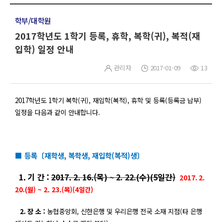
학부/대학원
2017학년도 1학기 등록, 휴학, 복학(귀), 복적(재
입학) 일정 안내
관리자
2017-01-09
13
2017
학년도 1
학기 복학
(
귀
),
재입학
(
복적
),
휴학 및 등록
(
등록금 납부
)
일정을 다음과 같이 안내합니다
.
■ 등록〔재학생, 복학생, 재입학(복적)생〕
1. 기 간 :
2017. 2. 16.(
목
) ~ 2. 22.(
수
)(5
일간
)
2017. 2.
20.(월
) ~ 2. 23.(목)(4일간)
2.
장 소 :
농협중앙회,
신한은행 및 우리은행 전국 소재 지점
(
타 은행