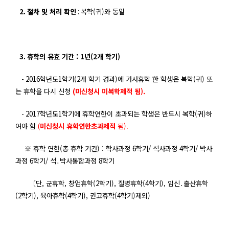
2.
절차 및 처리 확인
:
복학(
귀
)
와 동일
3.
휴학의 유효 기간 : 1
년
(2
개 학기
)
- 2016
학년도1
학기
(2
개 학기 경과
)
에 가사휴학 한 학생은 복학
(
귀
)
또
는 휴학을 다시 신청
(
미신청시 미복학제적 됨).
- 2017
학년도1
학기에 휴학연한이 초과되는 학생은 반드시 복학
(
귀
)
하
여야 함
(
미신청시 휴학연한초과제적
됨).
※ 휴학 연한(
총 휴학 기간
) :
학사과정
6
학기
/
석사과정
4
학기
/
박사
과정
6
학기
/
석
․
박사통합과정 8
학기
〔단,
군휴학
,
창업휴학
(2
학기
),
질병휴학
(4
학기
),
임신
․
출산휴학
(2
학기
),
육아휴학
(4
학기
),
권고휴학
(4
학기
)
제외
)