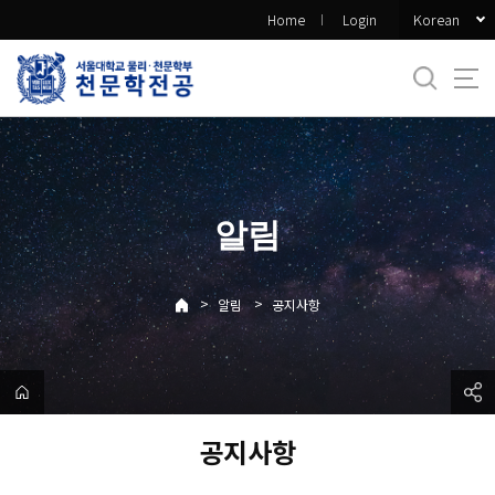
바
Korean
Home
Login
로
가
기
메
뉴
알림
>
>
알림
공지사항
공지사항