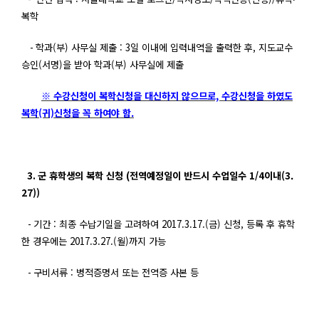
복학
-
학과(
부
)
사무실 제출
: 3
일 이내에 입력내역을 출력한 후
,
지도교수
승인
(
서명
)
을 받아 학과
(
부
)
사무실에 제출
※ 수강신청이 복학신청을 대신하지 않으므로, 수강신청을 하였도
복학(귀)신청을 꼭 하여야 함.
3.
군 휴학생의 복학 신청
(
전역예정일이 반드시 수업일수 1/4
이내
(3.
27))
-
기간 :
최종 수납기일을 고려하여
2017.3.17.(
금
)
신청
,
등록 후 휴학
한 경우에는
2017.3.27.(
월
)
까지 가능
-
구비서류 :
병적증명서 또는 전역증 사본 등