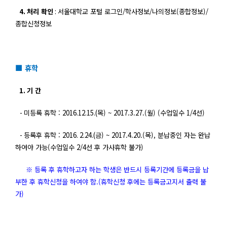
4.
처리 확인
:
서울대학교 포털 로그인/
학사정보
/
나의정보
(
종합정보
)/
종합신청정보
■ 휴학
1.
기 간
-
미등록 휴학 :
2016.12.15.(
목) ~ 2017.3.27.(
월
) (
수업일수
1/4
선
)
-
등록후 휴학 :
2016. 2.24.(
금) ~ 2017.4.20.(
목
),
분납중인 자는 완납
하여야 가능(
수업일수
2/4
선 후 가사휴학 불가
)
※ 등록 후 휴학하고자 하는 학생은 반드시 등록기간에 등록금을 납
부한 후 휴학신청을 하여야 함.(휴학신청 후에는 등록금고지서 출력 불
가)