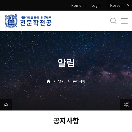
바
Korean
Home
Login
로
가
기
메
뉴
알림
>
>
알림
공지사항
공지사항