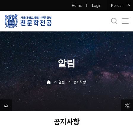
바
Korean
Home
Login
로
가
기
메
뉴
알림
>
>
알림
공지사항
공지사항